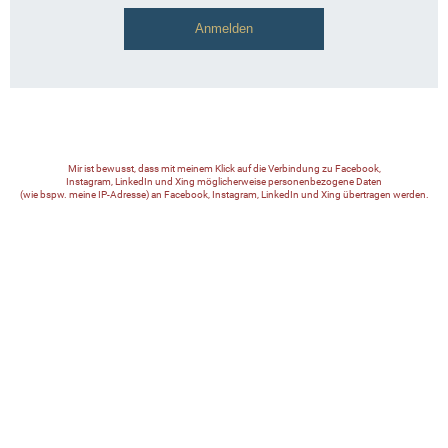
Mir ist bewusst, dass mit meinem Klick auf die Verbindung zu Facebook,
Instagram, LinkedIn und Xing möglicherweise personenbezogene Daten
(wie bspw. meine IP-Adresse) an Facebook, Instagram, LinkedIn und Xing übertragen werden.